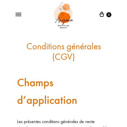
0
Angana
Institut
de
Conditions générales
Beauté
(CGV)
à
Neuville-
aux-
Bois
Champs
d’application
Les présentes conditions générales de vente